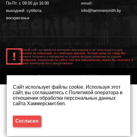
Пн-Пт. с 09:00 до 16:00
email:
выходной: суббота.
info@hammersmith.by
воскресенье
Данный сайт не является интернет-магазином и не используется для
торговли по образцам, и с помощью курьера. Точные цены на товар Вы
сможете получить у специалиста отдела продаж позвонив по нашим
телефонам, указанным на сайте или при оформлении заказа Вы получите в
форме коммерческого предложения.
Все права защищены. 2015-2026
Сайт использует файлы cookie. Используя этот
сайт, вы соглашаетесь с
Политикой оператора в
отношении обработки персональных данных
сайта Хаммерсмит.бел
.
Согласен