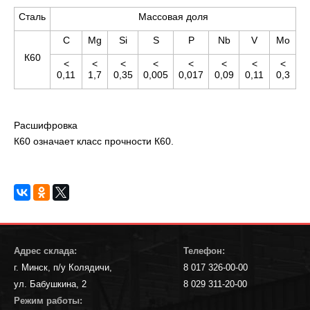
Сталь
Массовая доля
C
Mg
Si
S
P
Nb
V
Mo
К60
<
<
<
<
<
<
<
<
0,11
1,7
0,35
0,005
0,017
0,09
0,11
0,3
Расшифровка
К60 означает класс прочности К60.
Адрес склада:
Телефон:
г. Минск, п/у Колядичи,
8 017 326-00-00
ул. Бабушкина, 2
8 029 311-20-00
Режим работы: