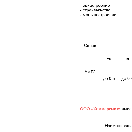
- авиастроение
- строительство
- машиностроение
Сплав
Fe
Si
АМГ2
до 0.5
до 0.
ООО «Хаммерсмит»
имеет
Наименовани