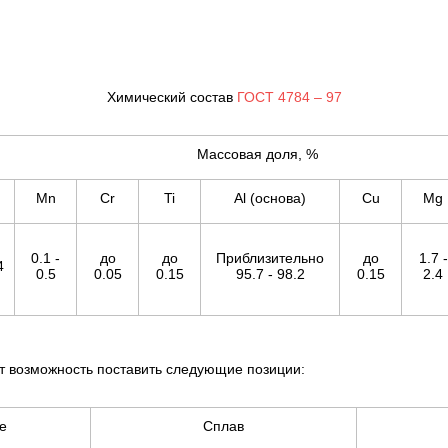
Химический состав
ГОСТ 4784 – 97
Массовая доля, %
Mn
Cr
Ti
Al (основа)
Cu
Mg
0.1 -
до
до
Приблизительно
до
1.7 -
4
0.5
0.05
0.15
95.7 - 98.2
0.15
2.4
 возможность поставить следующие позиции:
е
Сплав